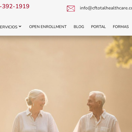
-392-1919
info@cftotalhealthcare.
OPEN ENROLLMENT
BLOG
PORTAL
FORMAS
ERVICIOS