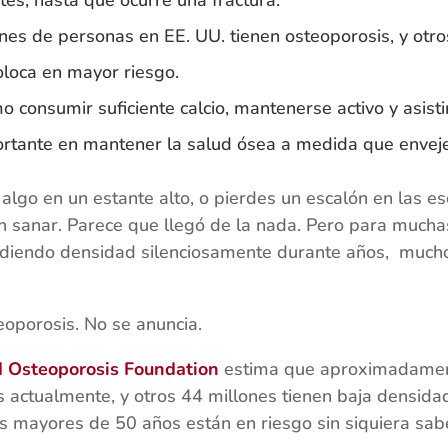
tes, hasta que ocurre una fractura.
s de personas en EE. UU. tienen osteoporosis, y otros
oloca en mayor riesgo.
 consumir suficiente calcio, mantenerse activo y asisti
rtante en mantener la salud ósea a medida que enveje
 algo en un estante alto, o pierdes un escalón en las e
 sanar. Parece que llegó de la nada. Pero para muchas
rdiendo densidad silenciosamente durante años, muc
eoporosis. No se anuncia.
d Osteoporosis Foundation
estima que aproximadamen
s actualmente, y otros 44 millones tienen baja densida
s mayores de 50 años están en riesgo sin siquiera sabe