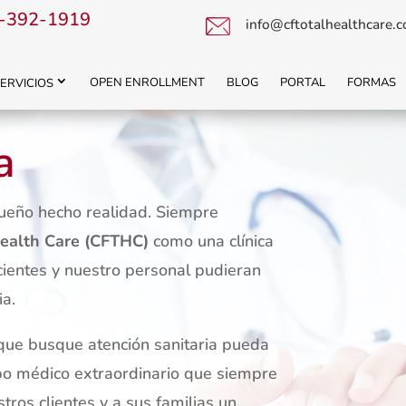
-392-1919
info@cftotalhealthcare.
OPEN ENROLLMENT
BLOG
PORTAL
FORMAS
ERVICIOS
a
 sueño hecho realidad. Siempre
Health Care (CFTHC)
como una clínica
cientes y nuestro personal pudieran
ia.
 que busque atención sanitaria pueda
ipo médico extraordinario que siempre
ros clientes y a sus familias un