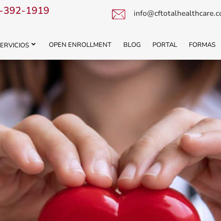
-392-1919
info@cftotalhealthcare.
OPEN ENROLLMENT
BLOG
PORTAL
FORMAS
ERVICIOS